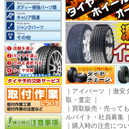
｜
アイパーツ
｜
激安
取・査定
｜
｜
買取販売・売って
ルバイト・社員募集
｜
購入時の注意につ