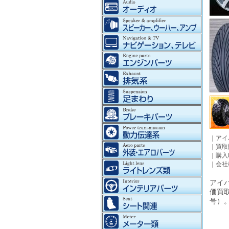
｜
アイ
｜
買取
｜
購入
｜
会社
アイパ
価買
号）。©2