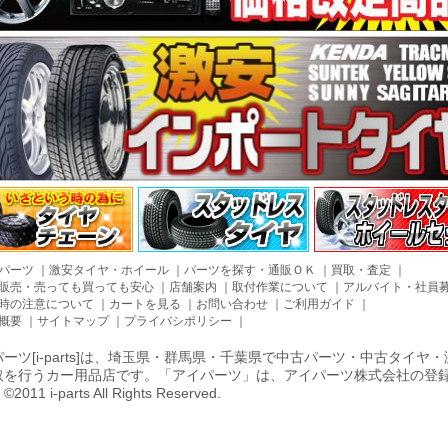
パーツ
｜
激安タイヤ・ホイール
｜
パーツを探す・通販ＯＫ
｜
買取・査定
｜
販売・売っても買っても安心
｜
店舗案内
｜
取付作業について
｜
アルバイト・社員
時の注意について
｜
カートを見る
｜
お問い合わせ
｜
ご利用ガイド
｜
概要
｜
サイトマップ
｜
プライバシポリシー
｜
ーツ[i-parts]は、埼玉県・群馬県・千葉県で中古パーツ・中古タイ
取を行うカー用品店です。「アイパーツ」は、アイパーツ株式会社の登
011 i-parts All Rights Reserved.