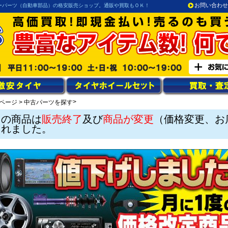
お問い合わせ
ーパーツ（自動車部品）の格安販売ショップ。通販や買取もＯＫ！
>
ページ
>
中古パーツを探す
この商品は
販売終了
及び
商品が変更
（価格変更、お
されました。