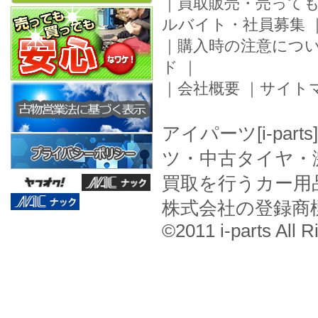
｜
買取販売・売って
ルバイト・社員募集
｜
購入時の注意につ
ド
｜
｜
会社概要
｜
サイト
アイパーツ[i-pa
ツ・中古タイヤ・
買取を行うカー用
株式会社の登録商
©2011 i-parts All R