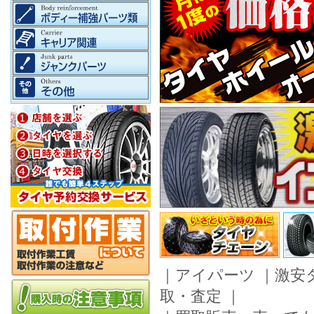
｜
アイパーツ
｜
激安
取・査定
｜