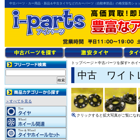
中古パーツ・カー用品・新品＆中古タイヤなどのカーパーツ（自動車部品）の格安販売ショ
トップページ
>
中古パーツを探す
> ホ
中古 ワイトレ2
＞すべてを見る
クリックすると拡大写真がご覧にな