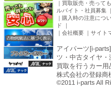
｜
買取販売・売って
ルバイト・社員募集
｜
購入時の注意につ
ド
｜
｜
会社概要
｜
サイト
アイパーツ[i-pa
ツ・中古タイヤ・
買取を行うカー用
株式会社の登録商
©2011 i-parts All R