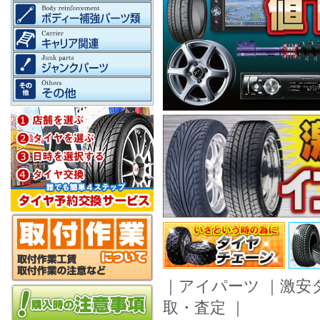
｜
アイパーツ
｜
激安
取・査定
｜