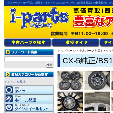
中古パーツ・カー用品・新品＆中古タイヤなどのカーパーツ（自動車部品）の格安販売ショ
トップページ
>
中古パーツを探す
> タ
CX-5純正/
＞すべてを見る