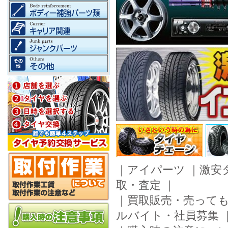
｜
アイパーツ
｜
激安
取・査定
｜
｜
買取販売・売って
ルバイト・社員募集