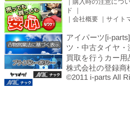
｜
購入時の注意につ
ド
｜
｜
会社概要
｜
サイト
アイパーツ[i-pa
ツ・中古タイヤ・
買取を行うカー用
株式会社の登録商
©2011 i-parts All R