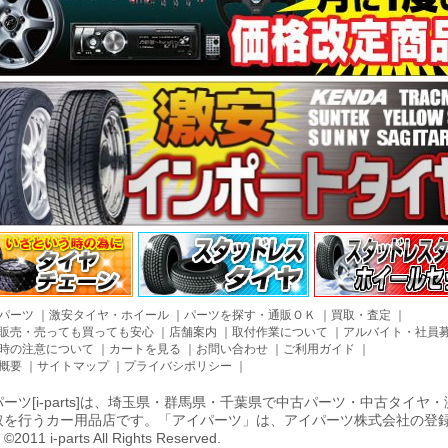
パーツ
｜
激安タイヤ・ホイール
｜
パーツを探す・通販ＯＫ
｜
買取・査定
｜
販売・売っても買っても安心
｜
店舗案内
｜
取付作業について
｜
アルバイト・社員
時の注意について
｜
カートを見る
｜
お問い合わせ
｜
ご利用ガイド
｜
概要
｜
サイトマップ
｜
プライバシポリシー
｜
ーツ[i-parts]は、埼玉県・群馬県・千葉県で中古パーツ・中古タイ
取を行うカー用品店です。「アイパーツ」は、アイパーツ株式会社の登
011 i-parts All Rights Reserved.