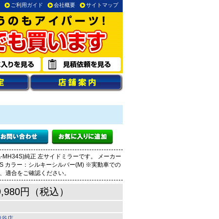
ご利用ガイド
会社概要
サイトマップ
-MH34S)純正 左サイドミラーです。 メーカー
-Z2S カラー：シルキーシルバー(M) ※実動車での
細、適合をご確認ください。
9,980円（税込）
越谷店