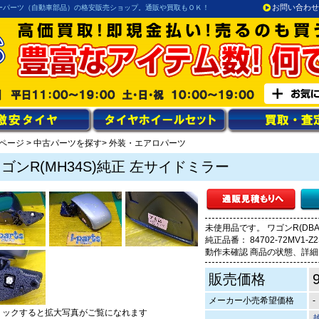
お問い合わせ
ーパーツ（自動車部品）の格安販売ショップ。通販や買取もＯＫ！
ページ
>
中古パーツを探す
> 外装・エアロパーツ
ゴンR(MH34S)純正 左サイドミラー
未使用品です。 ワゴンR(DBA
純正品番： 84702-72MV1
動作未確認 商品の状態、詳
販売価格
メーカー小売希望価格
-
リックすると拡大写真がご覧になれます