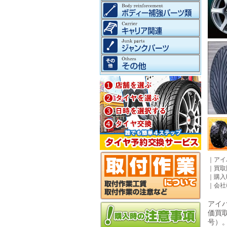
｜
アイ
｜
買取
｜
購入
｜
会社
アイパ
価買
号）。©2