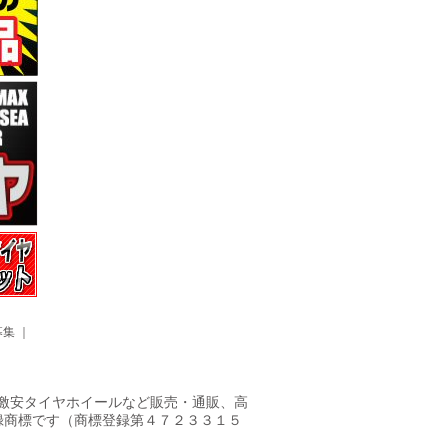
募集
｜
ヤ・激安タイヤホイールなど販売・通販、高
録商標です（商標登録第４７２３３１５