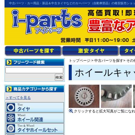
中古パーツ・カー用品・新品＆中古タイヤなどのカーパーツ（自動車部品）の格安販売ショ
トップページ
>
中古パーツを探す
> その
ホイールキャ
＞すべてを見る
クリックすると拡大写真がご覧にな