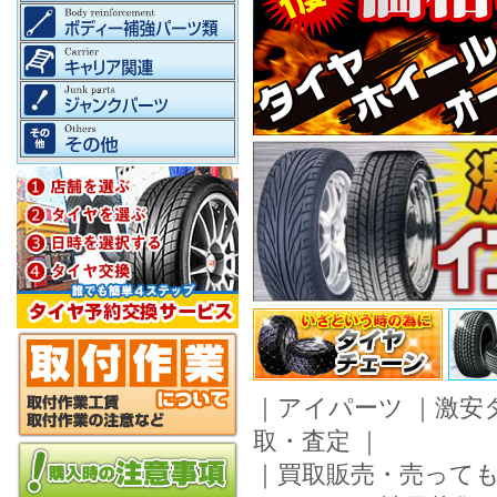
｜
アイパーツ
｜
激安
取・査定
｜
｜
買取販売・売って