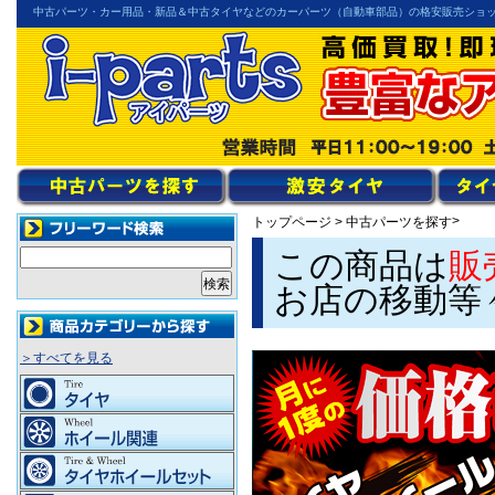
中古パーツ・カー用品・新品＆中古タイヤなどのカーパーツ（自動車部品）の格安販売ショ
>
トップページ
>
中古パーツを探す
この商品は
販
お店の移動等
＞すべてを見る