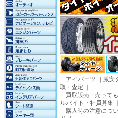
｜
アイパーツ
｜
激安
取・査定
｜
｜
買取販売・売って
ルバイト・社員募集
｜
購入時の注意につ