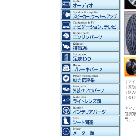
｜
アイ
｜
買取
｜
購入
｜
会社
アイパ
価買
号）。©2