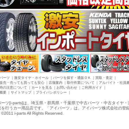
パーツ
｜
激安タイヤ・ホイール
｜
パーツを探す・通販ＯＫ
｜
買取・査定
｜
販売・売っても買っても安心
｜
店舗案内
｜
取付作業について
｜
アルバイト・社員
時の注意について
｜
カートを見る
｜
お問い合わせ
｜
ご利用ガイド
｜
概要
｜
サイトマップ
｜
プライバシポリシー
｜
ーツ[i-parts]は、埼玉県・群馬県・千葉県で中古パーツ・中古タイ
取を行うカー用品店です。「アイパーツ」は、アイパーツ株式会社の登
011 i-parts All Rights Reserved.