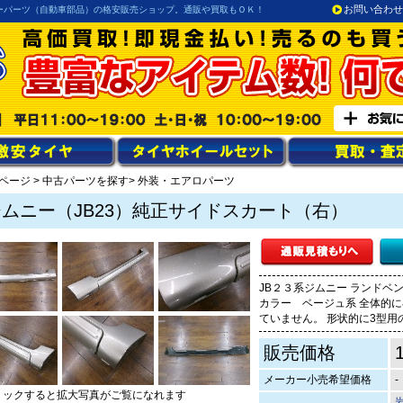
お問い合わせ
ーパーツ（自動車部品）の格安販売ショップ。通販や買取もＯＫ！
ページ
>
中古パーツを探す
> 外装・エアロパーツ
ジムニー（JB23）純正サイドスカート（右）
JB２３系ジムニー ランドベ
カラー ベージュ系 全体的
ていません。 形状的に3型用
販売価格
メーカー小売希望価格
-
リックすると拡大写真がご覧になれます