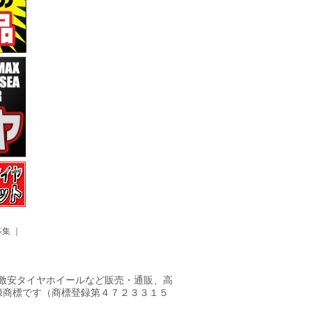
募集
｜
ヤ・激安タイヤホイールなど販売・通販、高
録商標です（商標登録第４７２３３１５