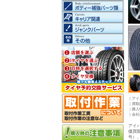
｜
アイ
｜
買取
｜
購入
｜
会社
アイパ
価買
号）。©2