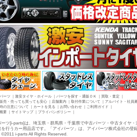
パーツ
｜
激安タイヤ・ホイール
｜
パーツを探す・通販ＯＫ
｜
買取・査定
｜
販売・売っても買っても安心
｜
店舗案内
｜
取付作業について
｜
アルバイト・社員
時の注意について
｜
カートを見る
｜
お問い合わせ
｜
ご利用ガイド
｜
概要
｜
サイトマップ
｜
プライバシポリシー
｜
ーツ[i-parts]は、埼玉県・群馬県・千葉県で中古パーツ・中古タイ
取を行うカー用品店です。「アイパーツ」は、アイパーツ株式会社の登
011 i-parts All Rights Reserved.