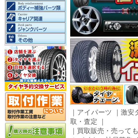
｜
アイパーツ
｜
激安
取・査定
｜
｜
買取販売・売って