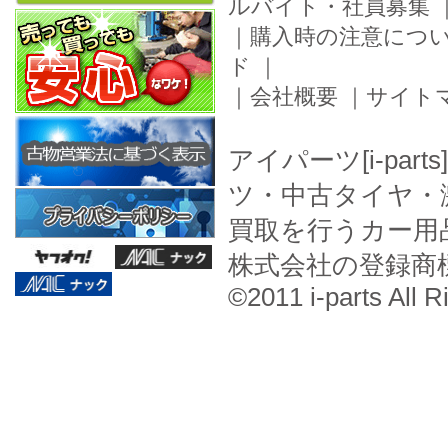
ルバイト・社員募集
｜
購入時の注意につ
ド
｜
｜
会社概要
｜
サイト
アイパーツ[i-pa
ツ・中古タイヤ・
買取を行うカー用
株式会社の登録商
©2011 i-parts All R