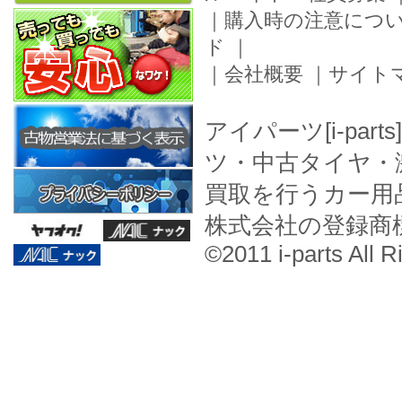
｜
購入時の注意につ
ド
｜
｜
会社概要
｜
サイト
アイパーツ[i-pa
ツ・中古タイヤ・
買取を行うカー用
株式会社の登録商
©2011 i-parts All R