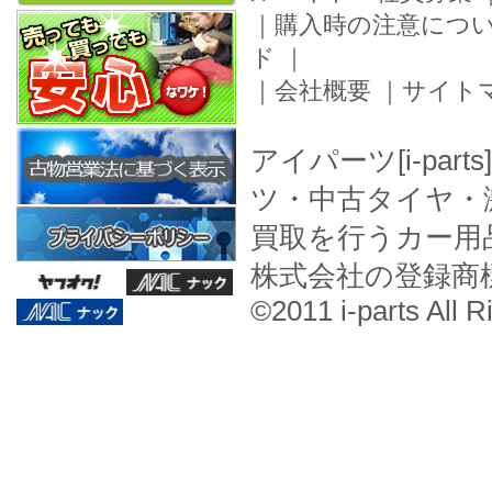
｜
購入時の注意につ
ド
｜
｜
会社概要
｜
サイト
アイパーツ[i-pa
ツ・中古タイヤ・
買取を行うカー用
株式会社の登録商
©2011 i-parts All R