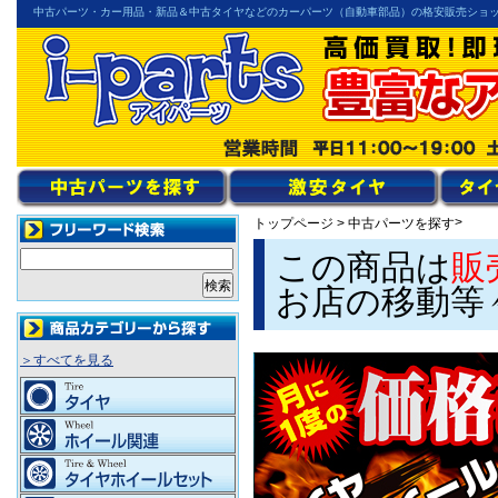
中古パーツ・カー用品・新品＆中古タイヤなどのカーパーツ（自動車部品）の格安販売ショ
>
トップページ
>
中古パーツを探す
この商品は
販
お店の移動等
＞すべてを見る