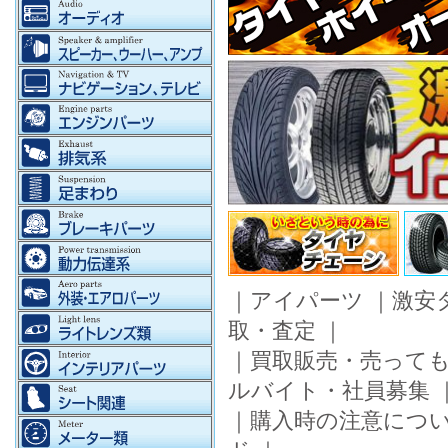
｜
アイパーツ
｜
激安
取・査定
｜
｜
買取販売・売って
ルバイト・社員募集
｜
購入時の注意につ