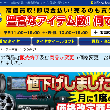
お問い合わせ
ーパーツ（自動車部品）の格安販売ショップ。通販や買取もＯＫ！
>
ページ
>
中古パーツを探す
この商品は
販売終了
及び
商品が変更
（価格変更、お
されました。