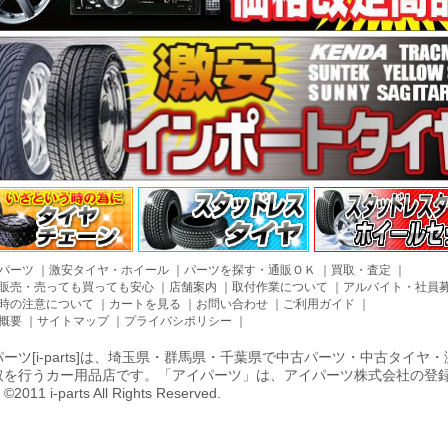
パーツ
｜
激安タイヤ・ホイール
｜
パーツを探す・通販ＯＫ
｜
買取・査定
｜
販売・売っても買っても安心
｜
店舗案内
｜
取付作業について
｜
アルバイト・社員
時の注意について
｜
カートを見る
｜
お問い合わせ
｜
ご利用ガイド
｜
概要
｜
サイトマップ
｜
プライバシポリシー
｜
ーツ[i-parts]は、埼玉県・群馬県・千葉県で中古パーツ・中古タイ
取を行うカー用品店です。「アイパーツ」は、アイパーツ株式会社の登
011 i-parts All Rights Reserved.