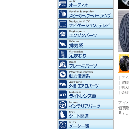
｜
アイ
｜
買取
｜
購入
｜
会社
アイパ
価買
号）。©2