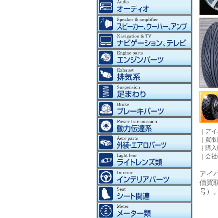
｜
アイ
｜
買取
｜
購入
｜
会社
アイパ
価買
号）。©2