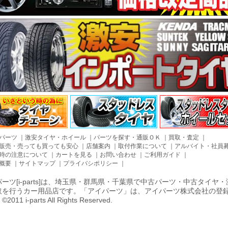
パーツ
｜
激安タイヤ・ホイール
｜
パーツを探す・通販ＯＫ
｜
買取・査定
｜
販売・売っても買っても安心
｜
店舗案内
｜
取付作業について
｜
アルバイト・社員
時の注意について
｜
カートを見る
｜
お問い合わせ
｜
ご利用ガイド
｜
概要
｜
サイトマップ
｜
プライバシポリシー
｜
ーツ[i-parts]は、埼玉県・群馬県・千葉県で中古パーツ・中古タイ
取を行うカー用品店です。「アイパーツ」は、アイパーツ株式会社の登
011 i-parts All Rights Reserved.