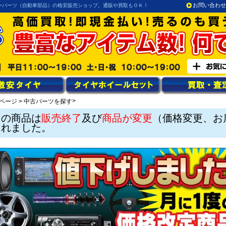
お問い合わせ
ーパーツ（自動車部品）の格安販売ショップ。通販や買取もＯＫ！
>
ページ
>
中古パーツを探す
この商品は
販売終了
及び
商品が変更
（価格変更、お
されました。