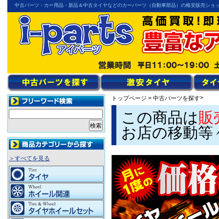
中古パーツ・カー用品・新品＆中古タイヤなどのカーパーツ（自動車部品）の格安販売ショ
>
トップページ
>
中古パーツを探す
この商品は
販
お店の移動等
＞すべてを見る