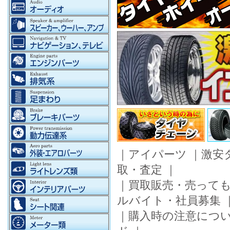
｜
アイパーツ
｜
激安
取・査定
｜
｜
買取販売・売って
ルバイト・社員募集
｜
購入時の注意につ