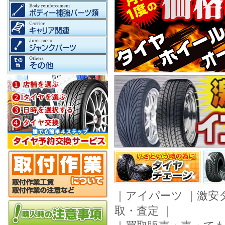
｜
アイパーツ
｜
激安
取・査定
｜