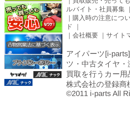
｜
買取販売・売って
ルバイト・社員募集
｜
購入時の注意につ
ド
｜
｜
会社概要
｜
サイト
アイパーツ[i-pa
ツ・中古タイヤ・
買取を行うカー用
株式会社の登録商
©2011 i-parts All R