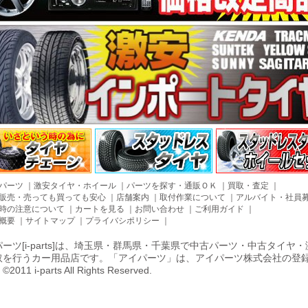
パーツ
｜
激安タイヤ・ホイール
｜
パーツを探す・通販ＯＫ
｜
買取・査定
｜
販売・売っても買っても安心
｜
店舗案内
｜
取付作業について
｜
アルバイト・社員
時の注意について
｜
カートを見る
｜
お問い合わせ
｜
ご利用ガイド
｜
概要
｜
サイトマップ
｜
プライバシポリシー
｜
ーツ[i-parts]は、埼玉県・群馬県・千葉県で中古パーツ・中古タイ
取を行うカー用品店です。「アイパーツ」は、アイパーツ株式会社の登
011 i-parts All Rights Reserved.