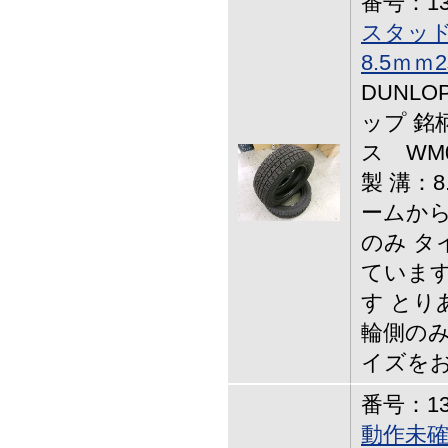
番号：13-
スタッドレ
8.5ｍｍ
DUNL
ップ 銘
ス WM0
製 溝：
ームから
のみ タ
ています
す とり
輪側のみ
イズを
番号：13-
動作未確