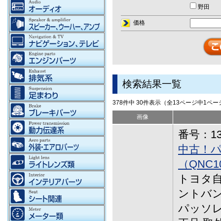
野田
価格
検索結果一覧
378件中 30件表示（全13ページ中1ペ
画像
番号：13-
中古！
（QNC
トヨタ自
ントバ
パッソレ