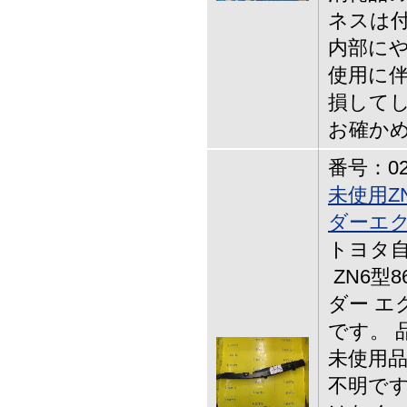
ネスは付
内部にや
使用に伴
損してし
お確か
番号：02-
未使用Z
ダーエ
トヨタ自動車
ZN6型
ダー エ
です。 品
未使用
不明です