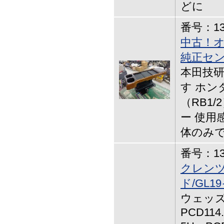
どに
番号：13-
中古！オ
純正セ
本田技研
す ホン
（RB1
ー 使用
体のみで
番号：13-
クレン
ド/GL
ウェッズ,
PCD114