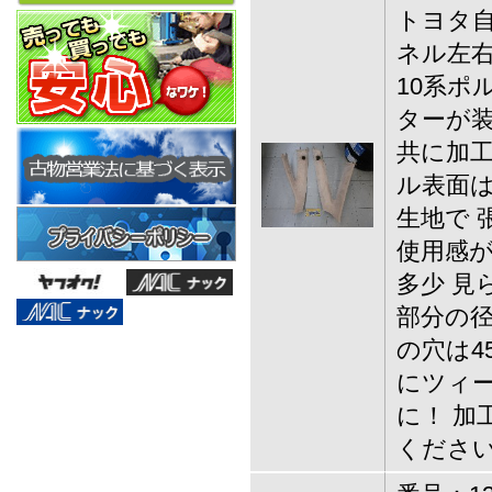
トヨタ自
ネル左
10系ポ
ターが装
共に加工
ル表面
生地で 
使用感
多少 見
部分の径
の穴は4
にツィ
に！ 加
くださ