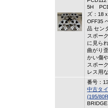
PCD112
5H PC
ズ：18ｘ
OFF35
品 セン
スポー
に見られ
曲がり歪
かい傷や
スポーク
レス用
番号：13-
中古タ
(195/8
BRIDGE