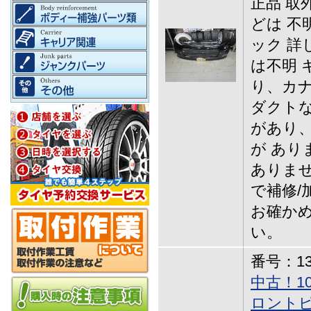
正品 取
どは 不
ック 詳
は不明 
り、カナ
ダクトな
があり
が あり
ありませ
で補修/
お確か
い。
番号：13-
中古！1
ロント