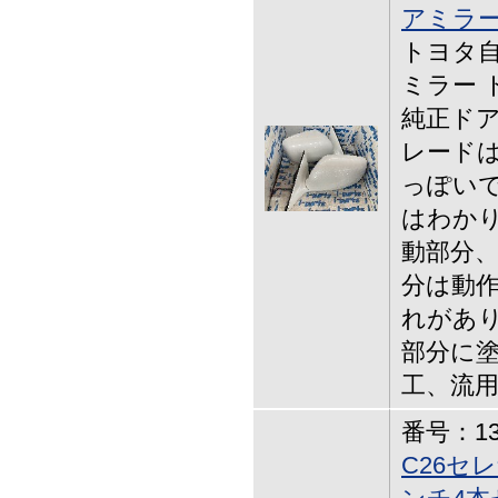
アミラ
トヨタ自
ミラー 
純正ドア
レードは
っぽいで
はわかり
動部分、
分は動作
れがあり
部分に塗
工、流用
番号：13-
C26セレ