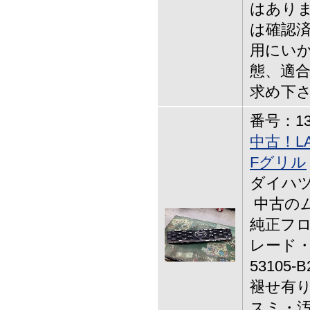
はありま
は確認済
用にいか
態、適
求め下
番号：13-
中古！L
Fグリル
ダイハツ工業
中古のムー
純正フロ
レード・
53105
褪せ有り
スミ・汚