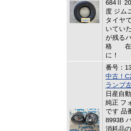
684Ⅱ 
度 ジム
タイヤで
いていた
が残るバ
格 在
に！
番号：13-
中古！C
ランプ
日産自動
純正 フ
です 品番：
8993
消耗品の