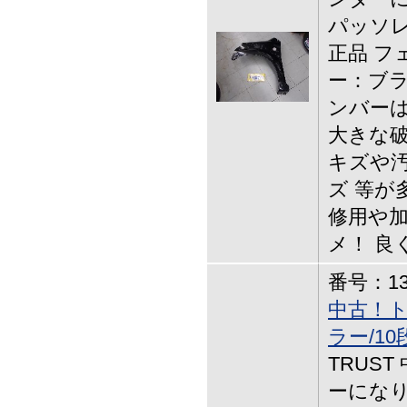
パッソレ
正品 フ
ー：ブラ
ンバーは
大きな破
キズや
ズ 等が
修用や
メ！ 良
番号：13-
中古！
ラー/10
TRUS
ーになり