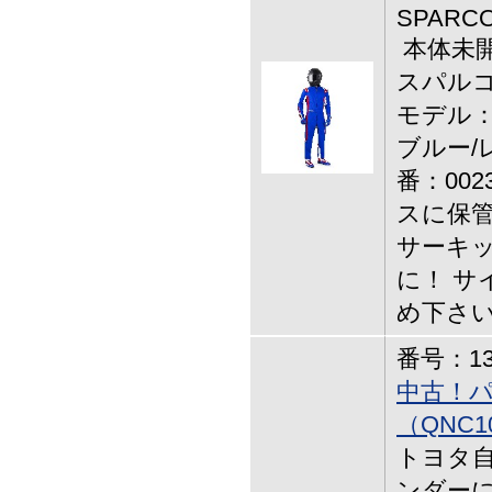
SPARCO
本体未
スパル
モデル：
ブルー/
番：002
スに保
サーキ
に！ サ
め下さ
番号：13-
中古！
（QNC
トヨタ自
ンダーに