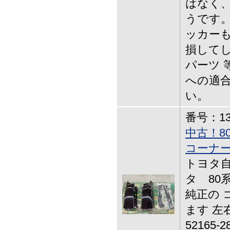
はなく、
うです。
ッカーも
損して
パーツ 
への適
い。
番号：13-
中古！8
コーナ
トヨタ自
タ 80
純正の 
ます 左
52165-2