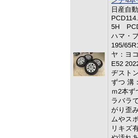
ンチ4本
日産自動車
PCD114
5H PCD
ハマ・ブ
195/65R
ヤ：ヨ
E52 2
ヂストン 
ずつ 溝
ｍ2本ず
ラバラで
がり歪み
ムやス
リキズ有
や汚れあ