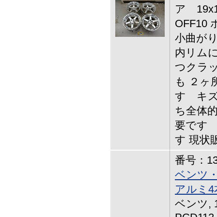
ア 19x
OFF1
小曲がり
内リムに
つクラ
も ２ヶ
す キズ
ち全体的
要です
す 現状
番号：13-
ベンツ・
アルミ4
ベンツ, 