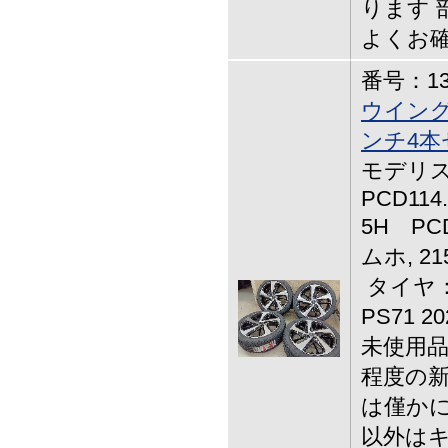
ります 
よくお
番号：13-
ウイング
ンチ4本
モデリスタ
PCD114
5H PCD
ムホ, 215
タイヤ：
PS71 
未使用品
程度の新
は僅かに
以外はキ