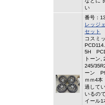
などに 
い
番号：13-
レッジェ
セット
コスミック
PCD114
5H PCD
トーン, 2
245/3
ーン P9
ｍｍ4本
過してい
いるので
イール