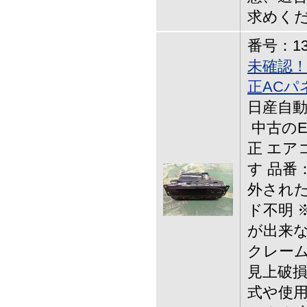
求めく
番号：13-
未確認！
正ACパ
日産自動車,
中古のE
正 エア
す 品番：
外され
ド不明 
が出来な
クレーム
見上破損
式や使