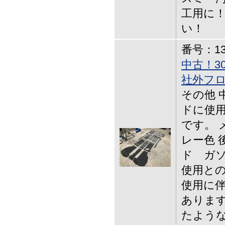
工用に！
い！
番号：13-
中古！3
社外フ
その他 
ドに使用
です。 
レー色 
ド ガソ
使用との
使用に
あります
たような