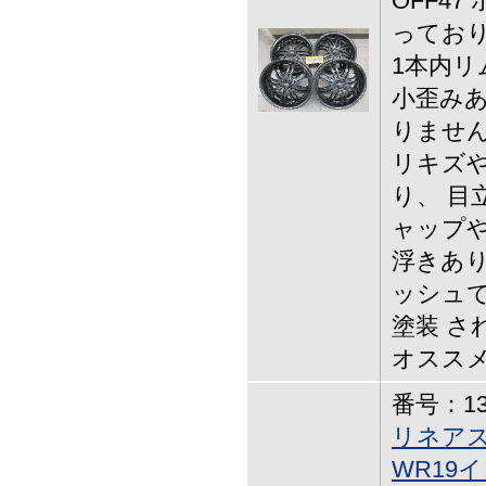
OFF4
っており
1本内リ
小歪みあ
りません
リキズ
り、 目
ャップや
浮きあり
ッシュ
塗装 さ
オスス
番号：13-
リネアス
WR19