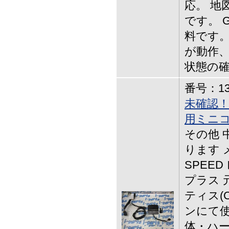
応。 地
です。 
料です。
が動作、
状態の
番号：13-
未確認！
用ミニ
その他 
ります 
SPEE
プラス 
ティス(C
ンにて使
体・ハ