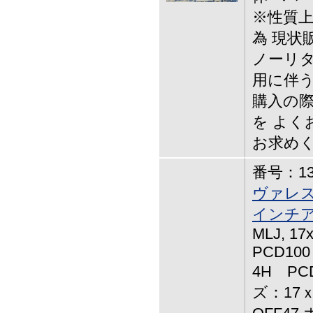
※性質
為 現状
ノーリタ
用に伴う
購入の
を よく
お求め
番号：13-
ヴァレス
インチア
MLJ, 1
PCD100
4H PC
ズ：17ｘ