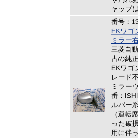
ャップ
番号：13-
EKワゴ
ミラー
三菱自動車,
古の純
EKワゴ
レード不
ミラーウ
番：ISH
ルバー系
（運転席
った破損
用に伴