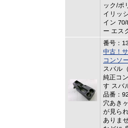
ック/ポ
イリッ
イン 70
ー エス
番号：13-
中古！サ
コンソー
スバル（
純正コン
す スバ
品番：92
穴あきヶ
が見られ
ありませ