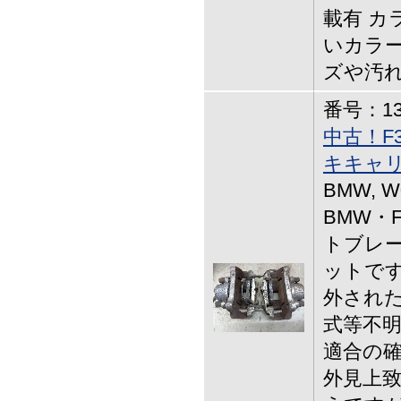
載有 カ
いカラー
ズや汚れ
番号：13-
中古！F3
キキャ
BMW, W
BMW・F
トブレ
ットです
外された
式等不明
適合の確
外見上