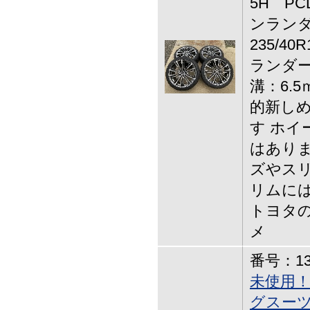
5H PCD
ンランダ, 
235/4
ランダー
溝：6.
的新し
す ホイ
はありま
ズやス
リムに
トヨタ
メ
番号：13-
未使用
グスーツ