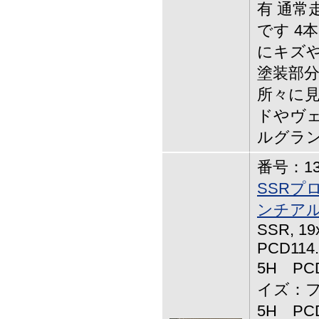
有 通常
です 4
にキズや
塗装部
所々に見
ドやヴェ
ルグラ
番号：13-
SSRプ
ンチアル
SSR, 1
PCD114
5H PCD
イズ：フ
5H PCD