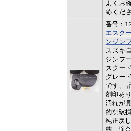
よくお確
めくだ
番号：13-
エスクー
ンジン
スズキ自
ジンフー
スクード
グレー
です。 品
刻印あり
汚れが見
的な破
純正戻し
態、適