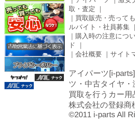
取・査定
｜
｜
買取販売・売って
ルバイト・社員募集
｜
購入時の注意につ
ド
｜
｜
会社概要
｜
サイト
アイパーツ[i-pa
ツ・中古タイヤ・
買取を行うカー用
株式会社の登録商
©2011 i-parts All R