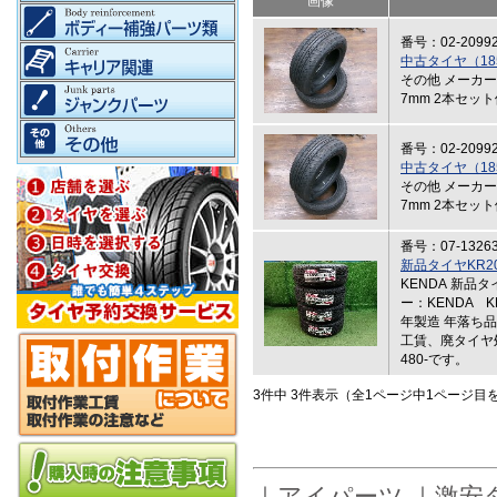
画像
番号：02-2099
中古タイヤ（185
その他 メーカー：
7mm 2本セッ
番号：02-2099
中古タイヤ（185
その他 メーカー：
7mm 2本セッ
番号：07-1326
新品タイヤKR20
KENDA 新品
ー：KENDA KR
年製造 年落ち
工賃、廃タイヤ
480-です。
3件中 3件表示（全1ページ中1ページ目
｜
アイパーツ
｜
激安