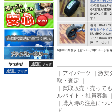
新品タイヤLZ56（
その他 新品タ
GRENLANDER
84WXL 在庫 
す！
番号：06-1273
中古タイヤ クムホ
KUMHO クムホ
ミゾ：8ｍｍ 
庫 2 セット
6件中 6件表示（全1ページ中1ページ目
｜
アイパーツ
｜
激安
取・査定
｜
｜
買取販売・売って
ルバイト・社員募集
｜
購入時の注意につ
ド
｜