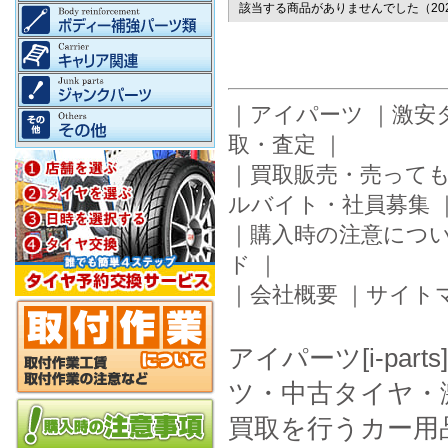
該当する商品がありませんでした（2026/0
｜
アイパーツ
｜
激安
取・査定
｜
｜
買取販売・売って
ルバイト・社員募集
｜
購入時の注意につ
ド
｜
｜
会社概要
｜
サイト
アイパーツ[i-pa
ツ・中古タイヤ・
買取を行うカー用