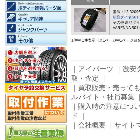
画像
番号：12-3209
新品タイヤS01（
その他 新品タイ
VARENNA S0
1件中 1件表示（全1ページ中1ページ目
｜
アイパーツ
｜
激安
取・査定
｜
｜
買取販売・売って
ルバイト・社員募集
｜
購入時の注意につ
ド
｜
｜
会社概要
｜
サイト