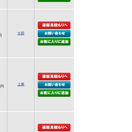
太田
円
上尾
0円