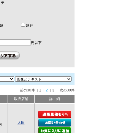
ッチ
越
越谷
円以下
前の30件
｜
1
｜
2
｜
3
｜
次の30件
格
取扱店舗
詳 細
太田
円