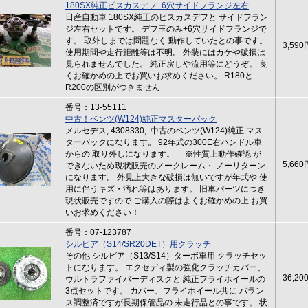
180SX純正ビスカスデフ+6穴サイドフランジ左右
日産自動車 180SX純正のビスカスデフと サイドフラン
ジ左右セットです。 デフ玉のみ+6穴サイドフランジで
す。 取外しまでは問題なく 動作していたとの事です。
3,590
使用期間や走行距離等は不明。 外装にはカケや破損は
見られませんでした。 純正戻しや流用等にどうぞ。 良
くお確かめの上でお買いお求めください。 R180と
R200の区別がつきません
番号：13-55111
中古！ベンツ(W124)純正マスターバック
メルセデス, 4308330, 中古のベンツ(W124)純正 マス
ターバックになります。 92年式の300E右ハンドル車
からの 取り外しになります。 ※性質上動作確認 が
5,660
できないため現状販売のノークレーム・ ノーリターン
になります。 外見上大きな破損は無いですが年式や 使
用に伴うキズ・汚れ等はあります。 旧車パーツにつき
現状販売ですので ご購入の際はよくお確かめの上 お買
いお求めください！
番号：07-123787
シルビア（S14/SR20DET）用クラッチ
その他 シルビア（S13/S14）ターボ車用 クラッチセッ
トになります。 エクセディ製の強化クラッチカバー、
36,20
ウルトラファイバーディスクと 純正フライホイールの
3点セットです。 カバー、フライホイール共に バラン
ス調整済ですが長期保管品の 未走行品との事です。 状