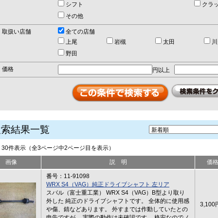
シフト
クラ
その他
取扱い店舗
全ての店舗
上尾
岩槻
太田
川
野田
価格
円以上
検索結果一覧
中 30件表示（全3ページ中2ページ目を表示）
画像
説 明
価
番号：11-91098
WRX S4（VAG）純正ドライブシャフト 左リア
スバル（富士重工業） WRX S4（VAG）B型より取り
外した 純正のドライブシャフトです。 全体的に使用感
3,100
や傷、錆などあります。 外すまでは作動していたとの
申告ですが、 実際の動作は未確認です。 格安なのでノ