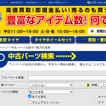
お問い合わせ
ーパーツ（自動車部品）の格安販売ショップ。通販や買取もＯＫ！
ページ
> 中古パーツを探す
> 動力伝達系
アイパーツの全店の在庫から、中古カー用品を検索し、購入することができ
フリーワード検索
車メーカー
車種
パーツの種類
全てを表示
オー
マニュアルミッション
デフ