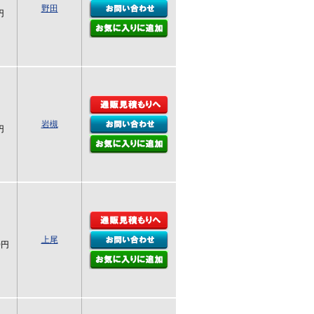
野田
円
岩槻
円
上尾
0円