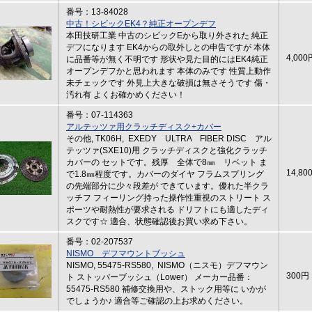
番号：13-84028
中古！シビックEK4？純正オープンデフ
本田技研工業 中古のシビックEから取り外された 純正
デフになります EK4からの取外しとの申告ですが 本体
4,000
に品番等が無く不明です 形状や見た目的にはEK4純正
オープンデフかと思われます 本体のみです 性質上動作
未チェックです 外見上大きな破損は無さそうです 傷・
汚れ有 よくお確かめください！
番号：07-114363
アルテッツァ用クラッチディスク+カバー
その他, TK06H, EXEDY ULTRA FIBER DISC アル
テッツァ(SXE10)用 クラッチディスクと強化クラッチ
カバーの セットです。残厚 全体で8㎜ リベット ま
14,80
で1.8㎜程度です。カバーのダイヤ フラムスプリング
の先端部分に少々段差が できています。優れた半クラ
ッチフ フィーリング持った操作性重視のストリート ス
ポーツや耐熱性が要求される ドリフトにも適したディ
スクです☆ 適合、状態確認後お買い求め下さい。
番号：02-207537
NISMO デフマウントブッシュ
NISMO, 55475-RS580, NISMO（ニスモ）デフマウン
300円
ト ストッパーブッシュ（Lower） メーカー品番：
55475-RS580 補修交換用や、ストック用等に いかが
でしょうか♪ 適合等ご確認の上お求めください。