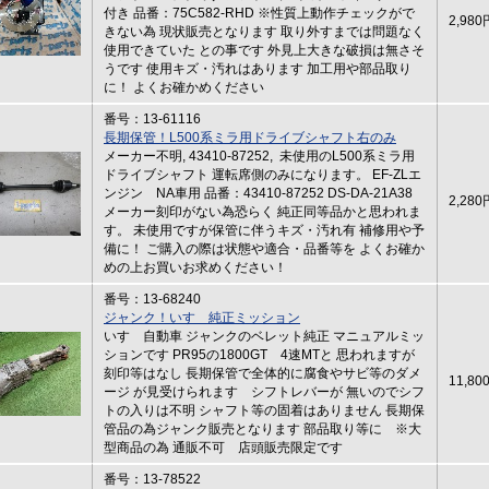
付き 品番：75C582-RHD ※性質上動作チェックがで
2,980
きない為 現状販売となります 取り外すまでは問題なく
使用できていた との事です 外見上大きな破損は無さそ
うです 使用キズ・汚れはあります 加工用や部品取り
に！ よくお確かめください
番号：13-61116
長期保管！L500系ミラ用ドライブシャフト右のみ
メーカー不明, 43410-87252, 未使用のL500系ミラ用
ドライブシャフト 運転席側のみになります。 EF-ZLエ
ンジン NA車用 品番：43410-87252 DS-DA-21A38
2,280
メーカー刻印がない為恐らく 純正同等品かと思われま
す。 未使用ですが保管に伴うキズ・汚れ有 補修用や予
備に！ ご購入の際は状態や適合・品番等を よくお確か
めの上お買いお求めください！
番号：13-68240
ジャンク！いすゞ純正ミッション
いすゞ自動車 ジャンクのベレット純正 マニュアルミッ
ションです PR95の1800GT 4速MTと 思われますが
刻印等はなし 長期保管で全体的に腐食やサビ等のダメ
11,80
ージ が見受けられます シフトレバーが 無いのでシフ
トの入りは不明 シャフト等の固着はありません 長期保
管品の為ジャンク販売となります 部品取り等に ※大
型商品の為 通販不可 店頭販売限定です
番号：13-78522