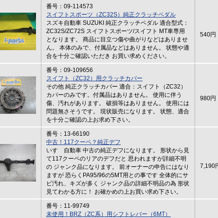
番号：09-114573
スイフトスポーツ（ZC32S）純正クラッチペダル
スズキ自動車 SUZUKI 純正クラッチペダル 適合型式：
ZC32S/ZC72S スイフトスポーツ/スイフト MT車専用
540円
となります。 商品に目立つ傷や曲がりなどはありませ
ん。 本体のみで、付属品などはありません。 状態や適
合を十分ご確認いただき お買い求めください。
番号：09-109656
スイフト（ZC32）用クラッチカバー
その他 純正クラッチカバー 適合：スイフト（ZC32）
カバーのみです。付属品はありません。 使用に伴う
980円
傷、汚れがあります。 破損等はありません。 使用には
問題無さそうです。 現状販売になります。 状態、適合
を十分ご確認の上お求め下さい。
番号：13-66190
中古！117クーペ？純正デフ
いすゞ自動車 中古の純正デフになります。 形状から見
て117クーペのリアのデフだと 思われますが詳細不明
7,190
の ジャンク品になります。 前オーナーの申告にはなり
ますが 恐らくPA95/96の5MT用との事です 全体的にサ
ビ汚れ、キズが多く ジャンク品の詳細不明品の為 形状
見てわかる方に！ お確かめの上お買い求め下さい。
番号：11-99749
未使用！BRZ（ZC系）用シフトレバー（6MT）