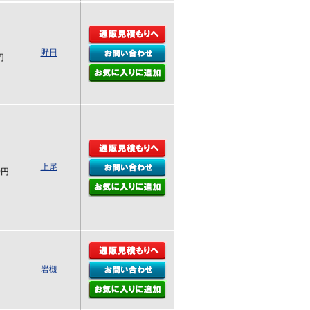
野田
円
上尾
0円
岩槻