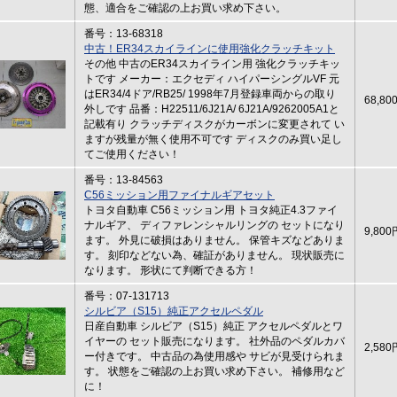
態、適合をご確認の上お買い求め下さい。
番号：13-68318
中古！ER34スカイラインに使用強化クラッチキット
その他 中古のER34スカイライン用 強化クラッチキッ
トです メーカー：エクセディ ハイパーシングルVF 元
はER34/4ドア/RB25/ 1998年7月登録車両からの取り
68,80
外しです 品番：H22511/6J21A/ 6J21A/9262005A1と
記載有り クラッチディスクがカーボンに変更されて い
ますが残量が無く使用不可です ディスクのみ買い足し
てご使用ください！
番号：13-84563
C56ミッション用ファイナルギアセット
トヨタ自動車 C56ミッション用 トヨタ純正4.3ファイ
ナルギア、 ディファレンシャルリングの セットになり
9,800
ます。 外見に破損はありません。 保管キズなどありま
す。 刻印などない為、確証がありません。 現状販売に
なります。 形状にて判断できる方！
番号：07-131713
シルビア（S15）純正アクセルペダル
日産自動車 シルビア（S15）純正 アクセルペダルとワ
イヤーの セット販売になります。 社外品のペダルカバ
2,580
ー付きです。 中古品の為使用感や サビが見受けられま
す。 状態をご確認の上お買い求め下さい。 補修用など
に！