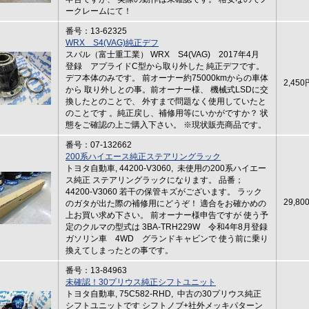
ークレームにて！
番号：13-62325
WRX S4(VAG)純正デフ
スバル（富士重工業） WRX S4(VAG) 2017年4月
登録 アプライドC型から取り外した 純正デフです。
デフ本体のみです。 前オーナー約75000kmからの車体
2,450
から 取り外しとの事。前オーナー様、 機械式LSDに交
換したとのことで、 外すまで問題なく使用していたと
のことです 。純正戻し、補修用等にいかがですか？ 状
態をご確認の上ご購入下さい。 ※現状販売商品です。
番号：07-132662
200系ハイエース純正ステアリングラック
トヨタ自動車, 44200-V3060, 未使用の200系ハイエー
ス純正 ステアリングラックになります。 品番；
44200-V3060 若干の保管キズがございます。 ラック
29,80
のガタが出た際の補修用にどうぞ！ 適合をお確かめの
上お買い求め下さい。 前オーナー様申告ですが 使う予
定のクルマの型式は 3BA-TRH229W 令和4年8月登録
ガソリン車 4WD グランドキャビンで 使う前に乗り
換えてしまったとの事です。
番号：13-84963
未確認！30プリウス純正シフトユニット
トヨタ自動車, 75C582-RHD, 中古の30プリウス純正
シフトユニットです シフトノブ+社外メッキパターン