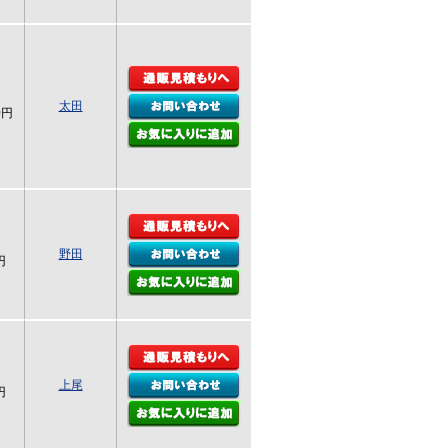
太田
0円
野田
円
上尾
円