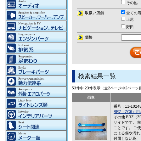
その他
取扱い店舗
全ての
上尾
野田
価格
検索結果一覧
53件中 23件表示（全2ページ中2ペー
画像
番号：11-1024
BRZ（ZC6
その他 BRZ（
サイドです。 
ことです。 ご
による傷や汚れ
付属しない為、