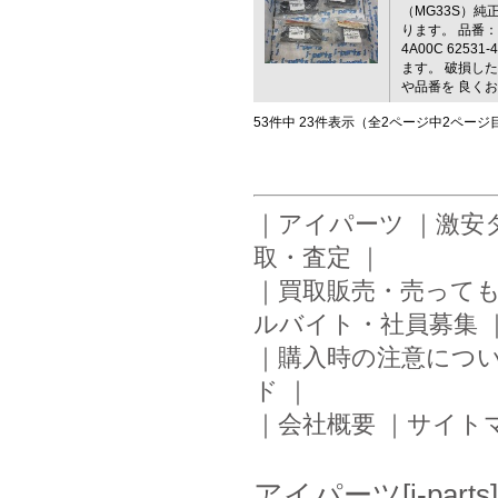
（MG33S）
ります。 品番：625
4A00C 6253
ます。 破損し
や品番を 良く
53件中 23件表示（全2ページ中2ペー
｜
アイパーツ
｜
激安
取・査定
｜
｜
買取販売・売って
ルバイト・社員募集
｜
購入時の注意につ
ド
｜
｜
会社概要
｜
サイト
アイパーツ[i-pa