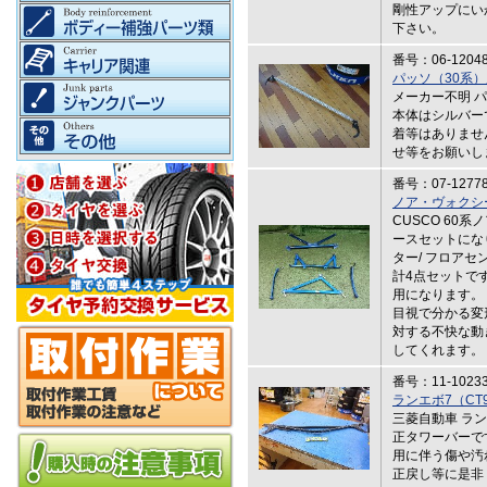
剛性アップにい
下さい。
番号：06-1204
パッソ（30系
メーカー不明 
本体はシルバー
着等はありませ
せ等をお願いし
番号：07-1277
ノア・ヴォクシ
CUSCO 60
ースセットにな
ター/ フロアセ
計4点セットです。
用になります。
目視で分かる変
対する不快な動
してくれます。
番号：11-1023
ランエボ7（CT
三菱自動車 ラン
正タワーバーで
用に伴う傷や汚
正戻し等に是非