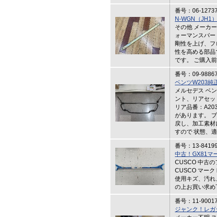
番号：06-1273
N-WGN（JH
その他 メーカー：
ォーマンスバー
剛性を上げ、フ
性を高める部品
です。 ご購入
番号：09-9886
ベンツW203
メルセデス ベン
ント、リアセット
リア品番：A203
があります。 
戻し、加工素材
すので 状態、
番号：13-8419
中古！GX81
CUSCO 中古
CUSCO マー
使用キズ、汚れ
の上お買い求め
番号：11-9001
ジャンク！レガ