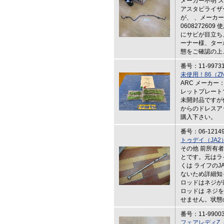
メーカー不明 
アスタビライザ
が、 、メーカ
06082726
にサビが目立ち
ーナー様、ター
態をご確認の上
番号：11-9973
未使用！86（Z
ARC メーカー：A
レットプレート
未開封品ですが
からのドレスア
購入下さい。
番号：06-1214
トゥデイ（JA
その他 前所有者
とです。元はラ
くは ライフのJ
ないため詳細知
ロッドはネジが
ロッドは ネジ
せません。状態
番号：11-9900
フェアレディZ