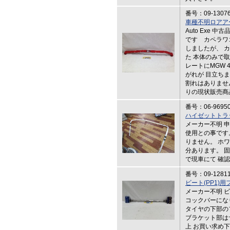
番号：09-1307
車種不明ロアア
Auto Exe 
です カペラワ
しましたが、 
た 本体のみで
レートにMGW 
がれが 目立ち
割れはありませ
りの現状販売商
番号：06-9695
ハイゼットトラ
メーカー不明 
使用との事です
りません。 ホ
分あります。 
で現車にて 確
番号：09-1281
ビート(PP1)
メーカー不明 ビ
コックバーにな
タイヤの下部の
ブラケット部は
上 お買い求め