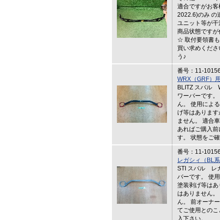
適合ですがお客様
2022.6)のみ
ユニット等が干
商品状態ですが
☆ 取付要領書
買い求めくださ
う♪
番号：11-1015
WRX（GRF
BLITZ スバ
ワーバーです。
ん。 使用によ
げ等はあります
ません。 適合
あればご購入前
す。 状態をご
番号：11-1015
レガシィ（BL
STI スバル 
バーです。 使
塗装剥げ等はあ
はありません。
ん。 前オーナー
てご使用とのこ
入下さい。