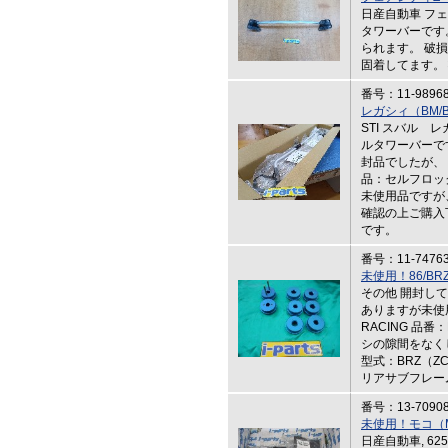
日産自動車 フェ
タワーバーです
られます。 破
固着してます。
番号：11-9896
レガシィ（BM
STI スバル レ
ルタワーバーです
封品でしたが、
品：セルフロッ
未使用品ですが
確認の上ご購入
です。
番号：11-7476
未使用！86/B
その他 開封し
ありますが未使
RACING 品番
シの隙間をなく
型式：BRZ（ZC6
リアサブフレー
番号：13-7090
未使用！モコ（
日産自動車, 6253