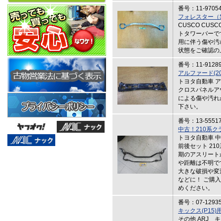
番号：11-9705
フォレスター（
CUSCO CU
トタワーバーで
用に伴う傷や汚
状態をご確認の
番号：11-9128
アルファード(2
トヨタ自動車 ア
クロスパネルアウト
による傷や汚れ
下さい。
番号：13-5551
中古！210系
トヨタ自動車 
前後セット 21
期のアスリート
や距離は不明で
大きな破損や変
などに！ ご購
めください。
番号：07-1293
キックス(P15
その他 ARJ 